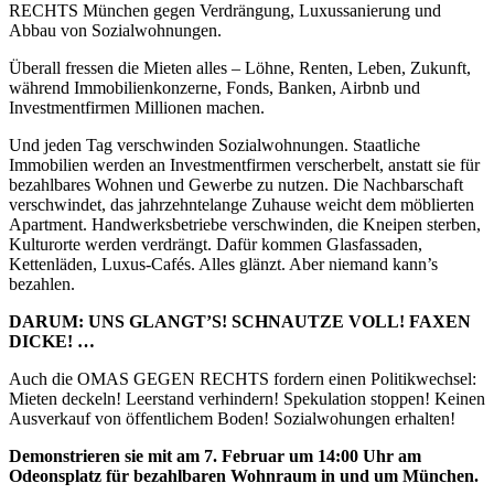
RECHTS München gegen Verdrängung, Luxussanierung und
Abbau von Sozialwohnungen.
Überall fressen die Mieten alles – Löhne, Renten, Leben, Zukunft,
während Immobilienkonzerne, Fonds, Banken, Airbnb und
Investmentfirmen Millionen machen.
Und jeden Tag verschwinden Sozialwohnungen. Staatliche
Immobilien werden an Investmentfirmen verscherbelt, anstatt sie für
bezahlbares Wohnen und Gewerbe zu nutzen. Die Nachbarschaft
verschwindet, das jahrzehntelange Zuhause weicht dem möblierten
Apartment. Handwerksbetriebe verschwinden, die Kneipen sterben,
Kulturorte werden verdrängt. Dafür kommen Glasfassaden,
Kettenläden, Luxus-Cafés. Alles glänzt. Aber niemand kann’s
bezahlen.
DARUM: UNS GLANGT’S! SCHNAUTZE VOLL! FAXEN
DICKE! …
Auch die OMAS GEGEN RECHTS fordern einen Politikwechsel:
Mieten deckeln! Leerstand verhindern! Spekulation stoppen! Keinen
Ausverkauf von öffentlichem Boden! Sozialwohungen erhalten!
Demonstrieren sie mit am 7. Februar um 14:00 Uhr am
Odeonsplatz für bezahlbaren Wohnraum in und um München.