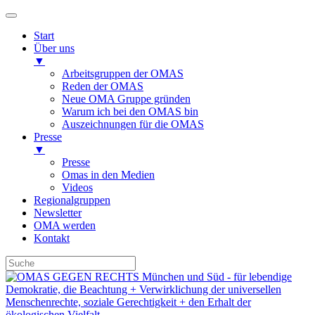
Start
Über uns
▼
Arbeitsgruppen der OMAS
Reden der OMAS
Neue OMA Gruppe gründen
Warum ich bei den OMAS bin
Auszeichnungen für die OMAS
Presse
▼
Presse
Omas in den Medien
Videos
Regionalgruppen
Newsletter
OMA werden
Kontakt