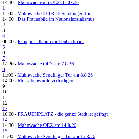
14:30 -
Mahnwache am OEZ 31.07.26
1
11:00 -
Mahnwache 01.08.26 Sendlinger Tor
14:00 -
Das Frauenbild im Nationalsozialismus
2
3
4
00:00 -
Klanginstallation im Lenbachhaus
5
6
7
14:30 -
Mahnwache OEZ am 7.8.26
8
11:00 -
Mahnwache Sendlinger Tor am 8.8.26
14:00 -
Menschenwürde verteidigen
9
10
11
12
13
10:00 -
FRAUENPLATZ - die ganze Stadt ist gefragt
14
14:30 -
Mahnwache OEZ am 14.8.26
15
11:00 -
Mahnwache Sendlinger Tor am 15.8.26