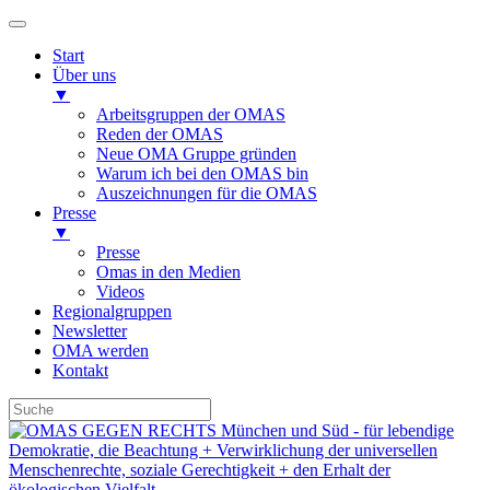
Start
Über uns
▼
Arbeitsgruppen der OMAS
Reden der OMAS
Neue OMA Gruppe gründen
Warum ich bei den OMAS bin
Auszeichnungen für die OMAS
Presse
▼
Presse
Omas in den Medien
Videos
Regionalgruppen
Newsletter
OMA werden
Kontakt