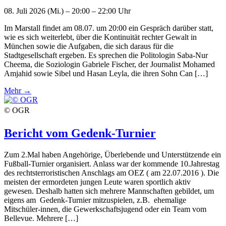
08. Juli 2026 (Mi.) – 20:00 – 22:00 Uhr
Im Marstall findet am 08.07. um 20:00 ein Gespräch darüber statt,
wie es sich weiterlebt, über die Kontinuität rechter Gewalt in
München sowie die Aufgaben, die sich daraus für die
Stadtgesellschaft ergeben. Es sprechen die Politologin Saba-Nur
Cheema, die Soziologin Gabriele Fischer, der Journalist Mohamed
Amjahid sowie Sibel und Hasan Leyla, die ihren Sohn Can […]
Mehr →
© OGR
Bericht vom Gedenk-Turnier
Zum 2.Mal haben Angehörige, Überlebende und Unterstützende ein
Fußball-Turnier organisiert. Anlass war der kommende 10.Jahrestag
des rechtsterroristischen Anschlags am OEZ ( am 22.07.2016 ). Die
meisten der ermordeten jungen Leute waren sportlich aktiv
gewesen. Deshalb hatten sich mehrere Mannschaften gebildet, um
eigens am Gedenk-Turnier mitzuspielen, z.B. ehemalige
Mitschüler-innen, die Gewerkschaftsjugend oder ein Team vom
Bellevue. Mehrere […]