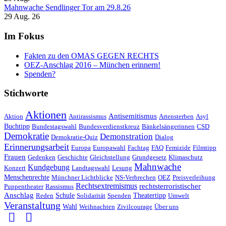
Mahnwache Sendlinger Tor am 29.8.26
29 Aug. 26
Im Fokus
Fakten zu den OMAS GEGEN RECHTS
OEZ-Anschlag 2016 – München erinnern!
Spenden?
Stichworte
Aktionen
Antisemitismus
Aktion
Antirassismus
Artensterben
Asyl
Buchtipp
Bundestagswahl
Bundesverdienstkreuz
Bänkelsängerinnen
CSD
Demokratie
Demonstration
Demokratie-Quiz
Dialog
Erinnerungsarbeit
Europa
Europawahl
Fachtag
FAQ
Femizide
Filmtipp
Frauen
Gedenken
Geschichte
Gleichstellung
Grundgesetz
Klimaschutz
Mahnwache
Kundgebung
Konzert
Landtagswahl
Lesung
Menschenrechte
Münchner Lichtblicke
NS-Verbrechen
OEZ
Preisverleihung
Rechtsextremismus
rechtsterroristischer
Puppentheater
Rassismus
Anschlag
Reden
Schule
Solidarität
Spenden
Theatertipp
Umwelt
Veranstaltung
Wahl
Weihnachten
Zivilcourage
Über uns