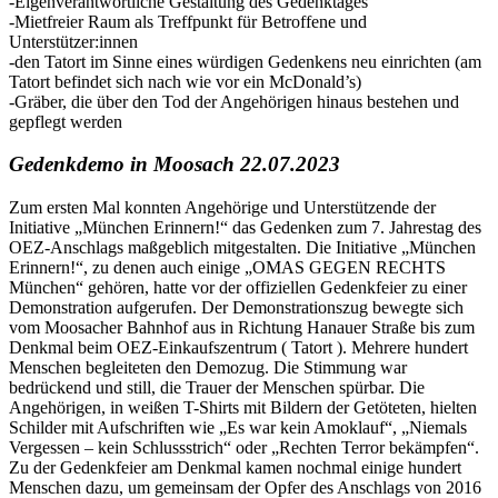
-Eigenverantwortliche Gestaltung des Gedenktages
-Mietfreier Raum als Treffpunkt für Betroffene und
Unterstützer:innen
-den Tatort im Sinne eines würdigen Gedenkens neu einrichten (am
Tatort befindet sich nach wie vor ein McDonald’s)
-Gräber, die über den Tod der Angehörigen hinaus bestehen und
gepflegt werden
Gedenkdemo in Moosach 22.07.2023
Zum ersten Mal konnten Angehörige und Unterstützende der
Initiative „München Erinnern!“ das Gedenken zum 7. Jahrestag des
OEZ-Anschlags maßgeblich mitgestalten. Die Initiative „München
Erinnern!“, zu denen auch einige „OMAS GEGEN RECHTS
München“ gehören, hatte vor der offiziellen Gedenkfeier zu einer
Demonstration aufgerufen. Der Demonstrationszug bewegte sich
vom Moosacher Bahnhof aus in Richtung Hanauer Straße bis zum
Denkmal beim OEZ-Einkaufszentrum ( Tatort ). Mehrere hundert
Menschen begleiteten den Demozug. Die Stimmung war
bedrückend und still, die Trauer der Menschen spürbar. Die
Angehörigen, in weißen T-Shirts mit Bildern der Getöteten, hielten
Schilder mit Aufschriften wie „Es war kein Amoklauf“, „Niemals
Vergessen – kein Schlussstrich“ oder „Rechten Terror bekämpfen“.
Zu der Gedenkfeier am Denkmal kamen nochmal einige hundert
Menschen dazu, um gemeinsam der Opfer des Anschlags von 2016