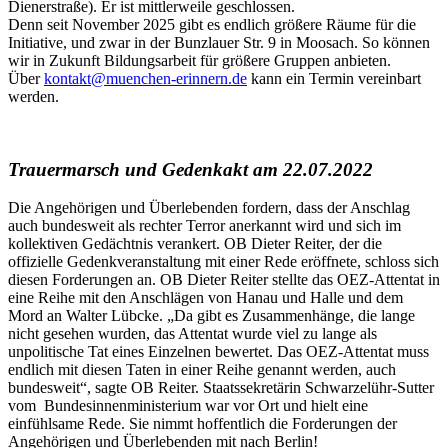
Dienerstraße). Er ist mittlerweile geschlossen.
Denn seit November 2025 gibt es endlich größere Räume für die
Initiative, und zwar in der Bunzlauer Str. 9 in Moosach. So können
wir in Zukunft Bildungsarbeit für größere Gruppen anbieten.
Über
kontakt@muenchen-erinnern.de
kann ein Termin vereinbart
werden.
Trauermarsch und Gedenkakt am 22.07.2022
Die Angehörigen und Überlebenden fordern, dass der Anschlag
auch bundesweit als rechter Terror anerkannt wird und sich im
kollektiven Gedächtnis verankert. OB Dieter Reiter, der die
offizielle Gedenkveranstaltung mit einer Rede eröffnete, schloss sich
diesen Forderungen an. OB Dieter Reiter stellte das OEZ-Attentat in
eine Reihe mit den Anschlägen von Hanau und Halle und dem
Mord an Walter Lübcke. „Da gibt es Zusammenhänge, die lange
nicht gesehen wurden, das Attentat wurde viel zu lange als
unpolitische Tat eines Einzelnen bewertet. Das OEZ-Attentat muss
endlich mit diesen Taten in einer Reihe genannt werden, auch
bundesweit“, sagte OB Reiter. Staatssekretärin Schwarzelühr-Sutter
vom Bundesinnenministerium war vor Ort und hielt eine
einfühlsame Rede. Sie nimmt hoffentlich die Forderungen der
Angehörigen und Überlebenden mit nach Berlin!