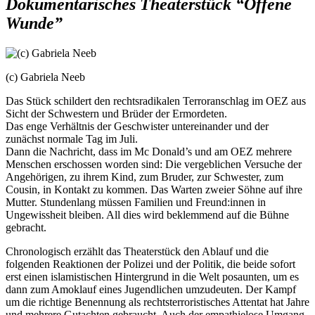
Dokumentarisches Theaterstück “Offene
Wunde”
(c) Gabriela Neeb
Das Stück schildert den rechtsradikalen Terroranschlag im OEZ aus
Sicht der Schwestern und Brüder der Ermordeten.
Das enge Verhältnis der Geschwister untereinander und der
zunächst normale Tag im Juli.
Dann die Nachricht, dass im Mc Donald’s und am OEZ mehrere
Menschen erschossen worden sind: Die vergeblichen Versuche der
Angehörigen, zu ihrem Kind, zum Bruder, zur Schwester, zum
Cousin, in Kontakt zu kommen. Das Warten zweier Söhne auf ihre
Mutter. Stundenlang müssen Familien und Freund:innen in
Ungewissheit bleiben. All dies wird beklemmend auf die Bühne
gebracht.
Chronologisch erzählt das Theaterstück den Ablauf und die
folgenden Reaktionen der Polizei und der Politik, die beide sofort
erst einen islamistischen Hintergrund in die Welt posaunten, um es
dann zum Amoklauf eines Jugendlichen umzudeuten. Der Kampf
um die richtige Benennung als rechtsterroristisches Attentat hat Jahre
und mehrere Gutachten gebraucht. Auch der empathielose Umgang