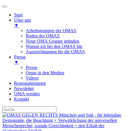
Start
Über uns
▼
Arbeitsgruppen der OMAS
Reden der OMAS
Neue OMA Gruppe gründen
Warum ich bei den OMAS bin
Auszeichnungen für die OMAS
Presse
▼
Presse
Omas in den Medien
Videos
Regionalgruppen
Newsletter
OMA werden
Kontakt