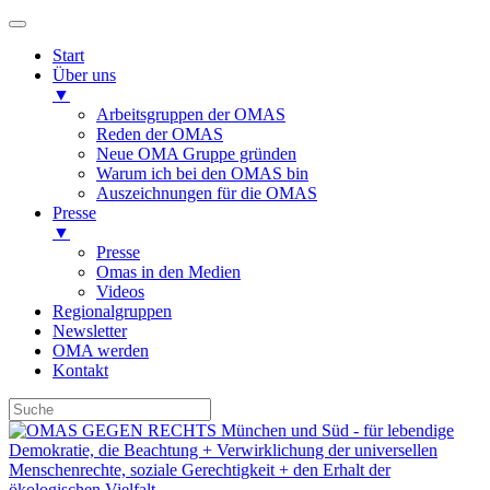
Start
Über uns
▼
Arbeitsgruppen der OMAS
Reden der OMAS
Neue OMA Gruppe gründen
Warum ich bei den OMAS bin
Auszeichnungen für die OMAS
Presse
▼
Presse
Omas in den Medien
Videos
Regionalgruppen
Newsletter
OMA werden
Kontakt