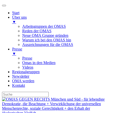
Start
Über uns
▼
Arbeitsgruppen der OMAS
Reden der OMAS
Neue OMA Gruppe gründen
Warum ich bei den OMAS bin
Auszeichnungen für die OMAS
Presse
▼
Presse
Omas in den Medien
Videos
Regionalgruppen
Newsletter
OMA werden
Kontakt