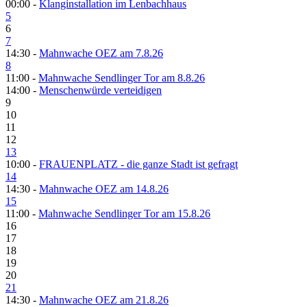
00:00 -
Klanginstallation im Lenbachhaus
5
6
7
14:30 -
Mahnwache OEZ am 7.8.26
8
11:00 -
Mahnwache Sendlinger Tor am 8.8.26
14:00 -
Menschenwürde verteidigen
9
10
11
12
13
10:00 -
FRAUENPLATZ - die ganze Stadt ist gefragt
14
14:30 -
Mahnwache OEZ am 14.8.26
15
11:00 -
Mahnwache Sendlinger Tor am 15.8.26
16
17
18
19
20
21
14:30 -
Mahnwache OEZ am 21.8.26