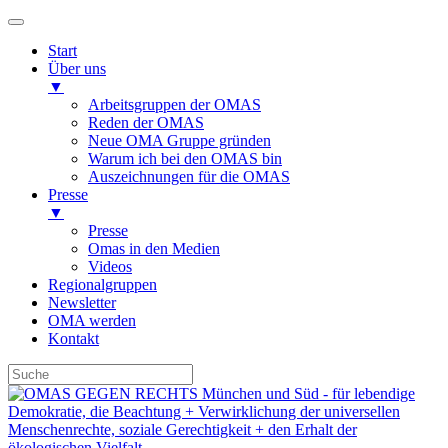
Start
Über uns
▼
Arbeitsgruppen der OMAS
Reden der OMAS
Neue OMA Gruppe gründen
Warum ich bei den OMAS bin
Auszeichnungen für die OMAS
Presse
▼
Presse
Omas in den Medien
Videos
Regionalgruppen
Newsletter
OMA werden
Kontakt