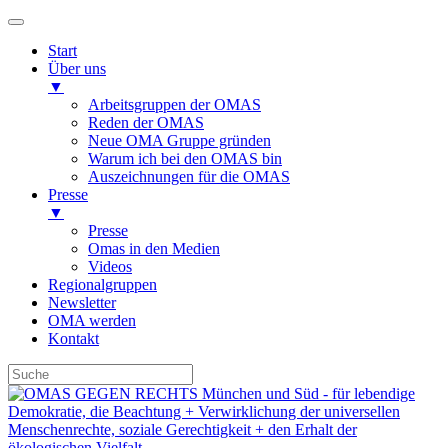
Start
Über uns
▼
Arbeitsgruppen der OMAS
Reden der OMAS
Neue OMA Gruppe gründen
Warum ich bei den OMAS bin
Auszeichnungen für die OMAS
Presse
▼
Presse
Omas in den Medien
Videos
Regionalgruppen
Newsletter
OMA werden
Kontakt