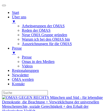
Start
Über uns
▼
Arbeitsgruppen der OMAS
Reden der OMAS
Neue OMA Gruppe gründen
Warum ich bei den OMAS bin
Auszeichnungen für die OMAS
Presse
▼
Presse
Omas in den Medien
Videos
Regionalgruppen
Newsletter
OMA werden
Kontakt