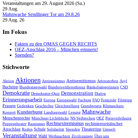
Veranstaltungen am 29. August 2026 (Sa.)
29
Aug.
Mahnwache Sendlinger Tor am 29.8.26
29 Aug. 26
Im Fokus
Fakten zu den OMAS GEGEN RECHTS
OEZ-Anschlag 2016 – München erinnern!
Spenden?
Stichworte
Aktionen
Antisemitismus
Aktion
Antirassismus
Artensterben
Asyl
Buchtipp
Bundestagswahl
Bundesverdienstkreuz
Bänkelsängerinnen
CSD
Demokratie
Demonstration
Demokratie-Quiz
Dialog
Erinnerungsarbeit
Europa
Europawahl
Fachtag
FAQ
Femizide
Filmtipp
Frauen
Gedenken
Geschichte
Gleichstellung
Grundgesetz
Klimaschutz
Mahnwache
Kundgebung
Konzert
Landtagswahl
Lesung
Menschenrechte
Münchner Lichtblicke
NS-Verbrechen
OEZ
Preisverleihung
Rechtsextremismus
rechtsterroristischer
Puppentheater
Rassismus
Anschlag
Reden
Schule
Solidarität
Spenden
Theatertipp
Umwelt
Veranstaltung
Wahl
Weihnachten
Zivilcourage
Über uns