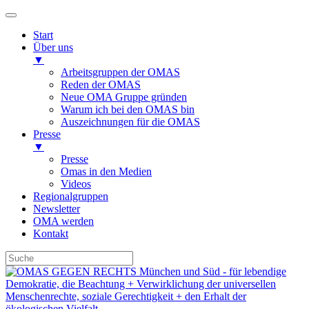
Start
Über uns
▼
Arbeitsgruppen der OMAS
Reden der OMAS
Neue OMA Gruppe gründen
Warum ich bei den OMAS bin
Auszeichnungen für die OMAS
Presse
▼
Presse
Omas in den Medien
Videos
Regionalgruppen
Newsletter
OMA werden
Kontakt