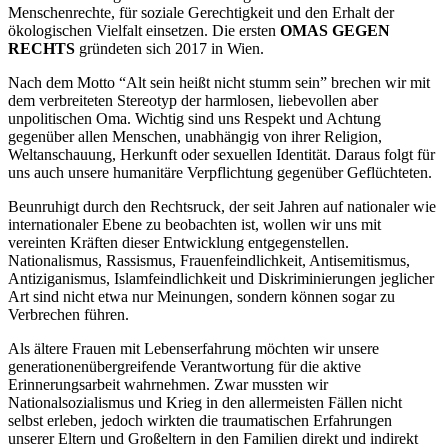
Menschenrechte, für soziale Gerechtigkeit und den Erhalt der
ökologischen Vielfalt einsetzen. Die ersten
OMAS GEGEN
RECHTS
gründeten sich 2017 in Wien.
Nach dem Motto “Alt sein heißt nicht stumm sein” brechen wir mit
dem verbreiteten Stereotyp der harmlosen, liebevollen aber
unpolitischen Oma. Wichtig sind uns Respekt und Achtung
gegenüber allen Menschen, unabhängig von ihrer Religion,
Weltanschauung, Herkunft oder sexuellen Identität. Daraus folgt für
uns auch unsere humanitäre Verpflichtung gegenüber Geflüchteten.
Beunruhigt durch den Rechtsruck, der seit Jahren auf nationaler wie
internationaler Ebene zu beobachten ist, wollen wir uns mit
vereinten Kräften dieser Entwicklung entgegenstellen.
Nationalismus, Rassismus, Frauenfeindlichkeit, Antisemitismus,
Antiziganismus, Islamfeindlichkeit und Diskriminierungen jeglicher
Art sind nicht etwa nur Meinungen, sondern können sogar zu
Verbrechen führen.
Als ältere Frauen mit Lebenserfahrung möchten wir unsere
generationenübergreifende Verantwortung für die aktive
Erinnerungsarbeit wahrnehmen. Zwar mussten wir
Nationalsozialismus und Krieg in den allermeisten Fällen nicht
selbst erleben, jedoch wirkten die traumatischen Erfahrungen
unserer Eltern und Großeltern in den Familien direkt und indirekt