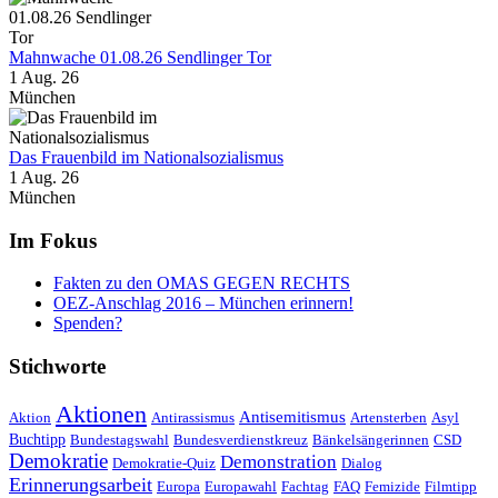
Mahnwache 01.08.26 Sendlinger Tor
1 Aug. 26
München
Das Frauenbild im Nationalsozialismus
1 Aug. 26
München
Im Fokus
Fakten zu den OMAS GEGEN RECHTS
OEZ-Anschlag 2016 – München erinnern!
Spenden?
Stichworte
Aktionen
Antisemitismus
Aktion
Antirassismus
Artensterben
Asyl
Buchtipp
Bundestagswahl
Bundesverdienstkreuz
Bänkelsängerinnen
CSD
Demokratie
Demonstration
Demokratie-Quiz
Dialog
Erinnerungsarbeit
Europa
Europawahl
Fachtag
FAQ
Femizide
Filmtipp