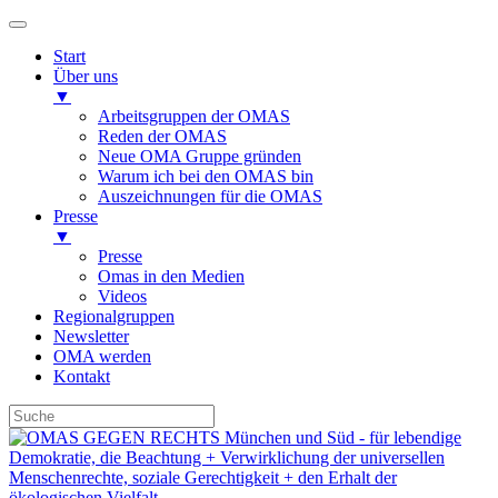
Start
Über uns
▼
Arbeitsgruppen der OMAS
Reden der OMAS
Neue OMA Gruppe gründen
Warum ich bei den OMAS bin
Auszeichnungen für die OMAS
Presse
▼
Presse
Omas in den Medien
Videos
Regionalgruppen
Newsletter
OMA werden
Kontakt