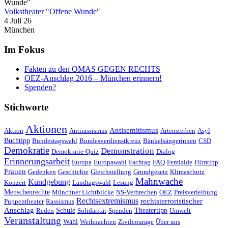
Volkstheater "Offene Wunde"
4 Juli 26
München
Im Fokus
Fakten zu den OMAS GEGEN RECHTS
OEZ-Anschlag 2016 – München erinnern!
Spenden?
Stichworte
Aktionen
Antisemitismus
Aktion
Antirassismus
Artensterben
Asyl
Buchtipp
Bundestagswahl
Bundesverdienstkreuz
Bänkelsängerinnen
CSD
Demokratie
Demonstration
Demokratie-Quiz
Dialog
Erinnerungsarbeit
Europa
Europawahl
Fachtag
FAQ
Femizide
Filmtipp
Frauen
Gedenken
Geschichte
Gleichstellung
Grundgesetz
Klimaschutz
Mahnwache
Kundgebung
Konzert
Landtagswahl
Lesung
Menschenrechte
Münchner Lichtblicke
NS-Verbrechen
OEZ
Preisverleihung
Rechtsextremismus
rechtsterroristischer
Puppentheater
Rassismus
Anschlag
Reden
Schule
Solidarität
Spenden
Theatertipp
Umwelt
Veranstaltung
Wahl
Weihnachten
Zivilcourage
Über uns