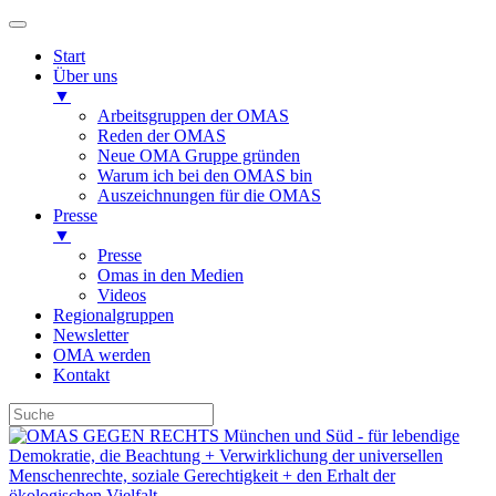
Start
Über uns
▼
Arbeitsgruppen der OMAS
Reden der OMAS
Neue OMA Gruppe gründen
Warum ich bei den OMAS bin
Auszeichnungen für die OMAS
Presse
▼
Presse
Omas in den Medien
Videos
Regionalgruppen
Newsletter
OMA werden
Kontakt