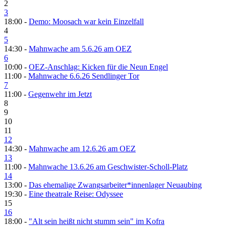
2
3
18:00 -
Demo: Moosach war kein Einzelfall
4
5
14:30 -
Mahnwache am 5.6.26 am OEZ
6
10:00 -
OEZ-Anschlag: Kicken für die Neun Engel
11:00 -
Mahnwache 6.6.26 Sendlinger Tor
7
11:00 -
Gegenwehr im Jetzt
8
9
10
11
12
14:30 -
Mahnwache am 12.6.26 am OEZ
13
11:00 -
Mahnwache 13.6.26 am Geschwister-Scholl-Platz
14
13:00 -
Das ehemalige Zwangsarbeiter*innenlager Neuaubing
19:30 -
Eine theatrale Reise: Odyssee
15
16
18:00 -
"Alt sein heißt nicht stumm sein" im Kofra