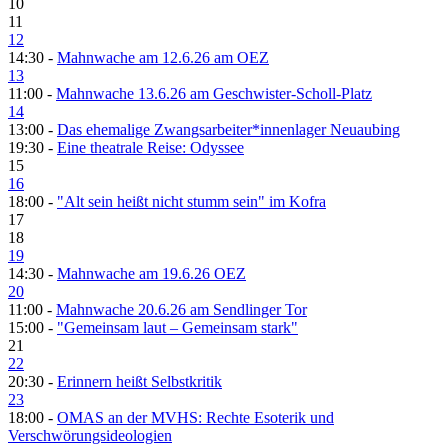
10
11
12
14:30 -
Mahnwache am 12.6.26 am OEZ
13
11:00 -
Mahnwache 13.6.26 am Geschwister-Scholl-Platz
14
13:00 -
Das ehemalige Zwangsarbeiter*innenlager Neuaubing
19:30 -
Eine theatrale Reise: Odyssee
15
16
18:00 -
"Alt sein heißt nicht stumm sein" im Kofra
17
18
19
14:30 -
Mahnwache am 19.6.26 OEZ
20
11:00 -
Mahnwache 20.6.26 am Sendlinger Tor
15:00 -
"Gemeinsam laut – Gemeinsam stark"
21
22
20:30 -
Erinnern heißt Selbstkritik
23
18:00 -
OMAS an der MVHS: Rechte Esoterik und
Verschwörungsideologien