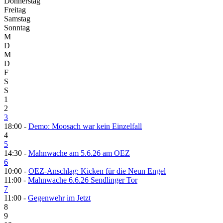
Donnerstag
Freitag
Samstag
Sonntag
M
D
M
D
F
S
S
1
2
3
18:00 -
Demo: Moosach war kein Einzelfall
4
5
14:30 -
Mahnwache am 5.6.26 am OEZ
6
10:00 -
OEZ-Anschlag: Kicken für die Neun Engel
11:00 -
Mahnwache 6.6.26 Sendlinger Tor
7
11:00 -
Gegenwehr im Jetzt
8
9