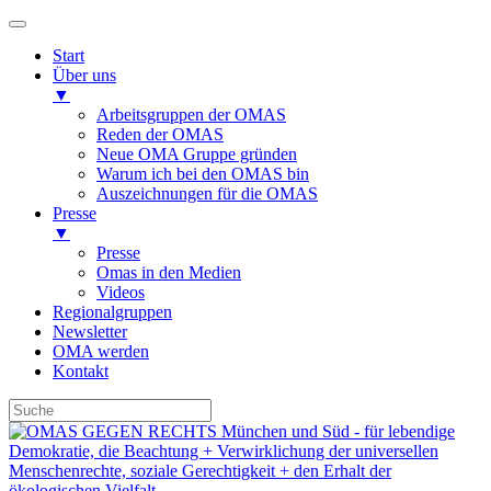
Start
Über uns
▼
Arbeitsgruppen der OMAS
Reden der OMAS
Neue OMA Gruppe gründen
Warum ich bei den OMAS bin
Auszeichnungen für die OMAS
Presse
▼
Presse
Omas in den Medien
Videos
Regionalgruppen
Newsletter
OMA werden
Kontakt