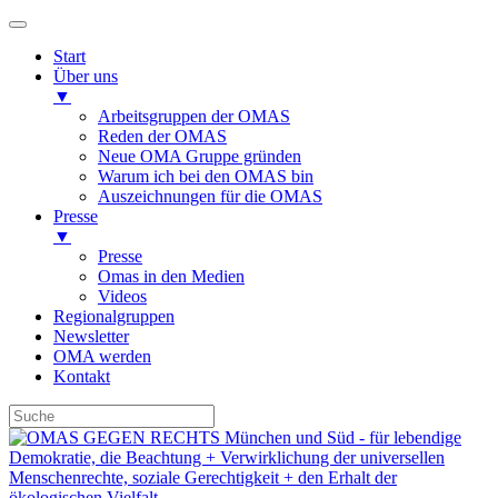
Start
Über uns
▼
Arbeitsgruppen der OMAS
Reden der OMAS
Neue OMA Gruppe gründen
Warum ich bei den OMAS bin
Auszeichnungen für die OMAS
Presse
▼
Presse
Omas in den Medien
Videos
Regionalgruppen
Newsletter
OMA werden
Kontakt