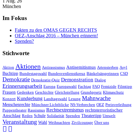
1 Aug. 26
München
Im Fokus
Fakten zu den OMAS GEGEN RECHTS
OEZ-Anschlag 2016 – München erinnern!
Spenden?
Stichworte
Aktionen
Antisemitismus
Aktion
Antirassismus
Artensterben
Asyl
Buchtipp
Bundestagswahl
Bundesverdienstkreuz
Bänkelsängerinnen
CSD
Demokratie
Demonstration
Demokratie-Quiz
Dialog
Erinnerungsarbeit
Europa
Europawahl
Fachtag
FAQ
Femizide
Filmtipp
Frauen
Gedenken
Geschichte
Gleichstellung
Grundgesetz
Klimaschutz
Mahnwache
Kundgebung
Konzert
Landtagswahl
Lesung
Menschenrechte
Münchner Lichtblicke
NS-Verbrechen
OEZ
Preisverleihung
Rechtsextremismus
rechtsterroristischer
Puppentheater
Rassismus
Anschlag
Reden
Schule
Solidarität
Spenden
Theatertipp
Umwelt
Veranstaltung
Wahl
Weihnachten
Zivilcourage
Über uns