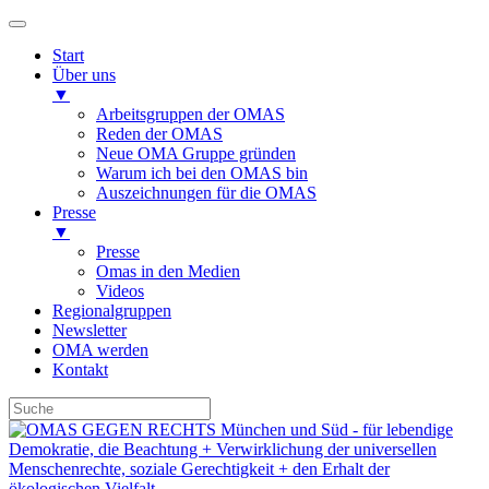
Start
Über uns
▼
Arbeitsgruppen der OMAS
Reden der OMAS
Neue OMA Gruppe gründen
Warum ich bei den OMAS bin
Auszeichnungen für die OMAS
Presse
▼
Presse
Omas in den Medien
Videos
Regionalgruppen
Newsletter
OMA werden
Kontakt