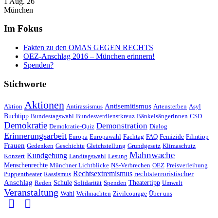
1 Aug. 26
München
Im Fokus
Fakten zu den OMAS GEGEN RECHTS
OEZ-Anschlag 2016 – München erinnern!
Spenden?
Stichworte
Aktionen
Antisemitismus
Aktion
Antirassismus
Artensterben
Asyl
Buchtipp
Bundestagswahl
Bundesverdienstkreuz
Bänkelsängerinnen
CSD
Demokratie
Demonstration
Demokratie-Quiz
Dialog
Erinnerungsarbeit
Europa
Europawahl
Fachtag
FAQ
Femizide
Filmtipp
Frauen
Gedenken
Geschichte
Gleichstellung
Grundgesetz
Klimaschutz
Mahnwache
Kundgebung
Konzert
Landtagswahl
Lesung
Menschenrechte
Münchner Lichtblicke
NS-Verbrechen
OEZ
Preisverleihung
Rechtsextremismus
rechtsterroristischer
Puppentheater
Rassismus
Anschlag
Reden
Schule
Solidarität
Spenden
Theatertipp
Umwelt
Veranstaltung
Wahl
Weihnachten
Zivilcourage
Über uns