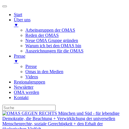
Start
Über uns
▼
Arbeitsgruppen der OMAS
Reden der OMAS
Neue OMA Gruppe gründen
Warum ich bei den OMAS bin
Auszeichnungen für die OMAS
Presse
▼
Presse
Omas in den Medien
Videos
Regionalgruppen
Newsletter
OMA werden
Kontakt