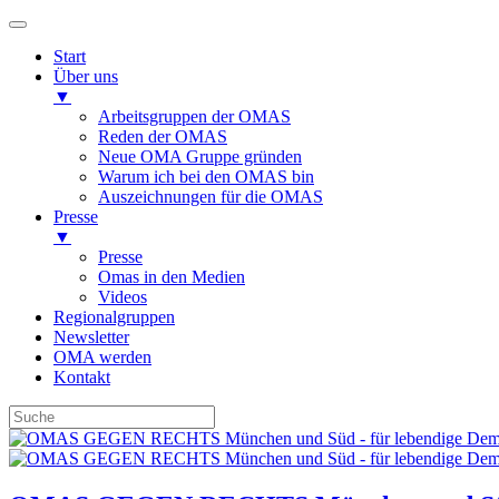
Start
Über uns
▼
Arbeitsgruppen der OMAS
Reden der OMAS
Neue OMA Gruppe gründen
Warum ich bei den OMAS bin
Auszeichnungen für die OMAS
Presse
▼
Presse
Omas in den Medien
Videos
Regionalgruppen
Newsletter
OMA werden
Kontakt