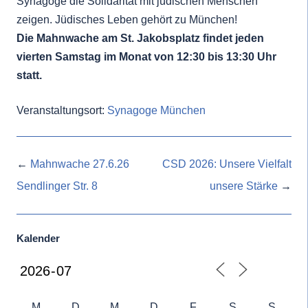
Synagoge die Solidarität mit jüdischen Menschen
zeigen. Jüdisches Leben gehört zu München!
Die Mahnwache am St. Jakobsplatz findet jeden
vierten Samstag im Monat von 12:30 bis 13:30 Uhr
statt.
Veranstaltungsort:
Synagoge München
Beitragsnavigation
←
Mahnwache 27.6.26
CSD 2026: Unsere Vielfalt
Sendlinger Str. 8
unsere Stärke
→
Kalender
M
D
M
D
F
S
S