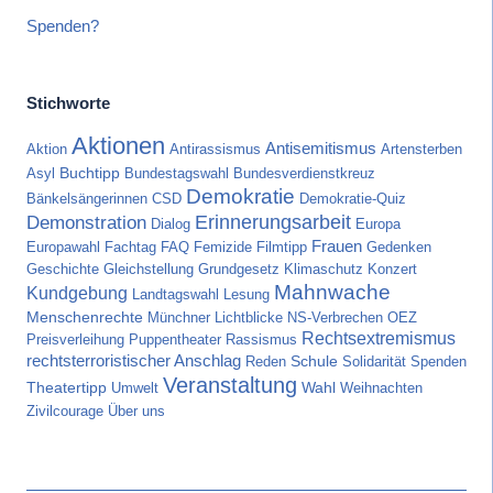
Spenden?
Stichworte
Aktionen
Antisemitismus
Aktion
Antirassismus
Artensterben
Asyl
Buchtipp
Bundestagswahl
Bundesverdienstkreuz
Demokratie
Bänkelsängerinnen
CSD
Demokratie-Quiz
Erinnerungsarbeit
Demonstration
Dialog
Europa
Frauen
Europawahl
Fachtag
FAQ
Femizide
Filmtipp
Gedenken
Geschichte
Gleichstellung
Grundgesetz
Klimaschutz
Konzert
Mahnwache
Kundgebung
Landtagswahl
Lesung
Menschenrechte
Münchner Lichtblicke
NS-Verbrechen
OEZ
Rechtsextremismus
Preisverleihung
Puppentheater
Rassismus
rechtsterroristischer Anschlag
Reden
Schule
Solidarität
Spenden
Veranstaltung
Wahl
Theatertipp
Umwelt
Weihnachten
Zivilcourage
Über uns