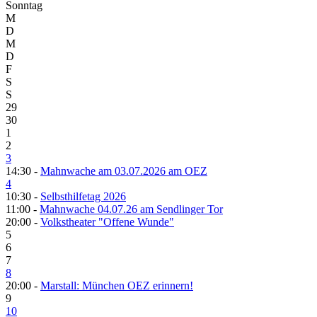
Sonntag
M
D
M
D
F
S
S
29
30
1
2
3
14:30 -
Mahnwache am 03.07.2026 am OEZ
4
10:30 -
Selbsthilfetag 2026
11:00 -
Mahnwache 04.07.26 am Sendlinger Tor
20:00 -
Volkstheater "Offene Wunde"
5
6
7
8
20:00 -
Marstall: München OEZ erinnern!
9
10