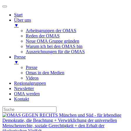
Start
Über uns
▼
Arbeitsgruppen der OMAS
Reden der OMAS
Neue OMA Gruppe gründen
Warum ich bei den OMAS bin
Auszeichnungen für die OMAS
Presse
▼
Presse
Omas in den Medien
Videos
Regionalgruppen
Newsletter
OMA werden
Kontakt