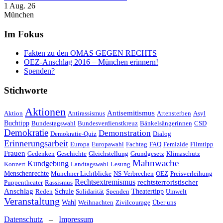
1 Aug. 26
München
Im Fokus
Fakten zu den OMAS GEGEN RECHTS
OEZ-Anschlag 2016 – München erinnern!
Spenden?
Stichworte
Aktionen
Antisemitismus
Aktion
Antirassismus
Artensterben
Asyl
Buchtipp
Bundestagswahl
Bundesverdienstkreuz
Bänkelsängerinnen
CSD
Demokratie
Demonstration
Demokratie-Quiz
Dialog
Erinnerungsarbeit
Europa
Europawahl
Fachtag
FAQ
Femizide
Filmtipp
Frauen
Gedenken
Geschichte
Gleichstellung
Grundgesetz
Klimaschutz
Mahnwache
Kundgebung
Konzert
Landtagswahl
Lesung
Menschenrechte
Münchner Lichtblicke
NS-Verbrechen
OEZ
Preisverleihung
Rechtsextremismus
rechtsterroristischer
Puppentheater
Rassismus
Anschlag
Reden
Schule
Solidarität
Spenden
Theatertipp
Umwelt
Veranstaltung
Wahl
Weihnachten
Zivilcourage
Über uns
Datenschutz
–
Impressum