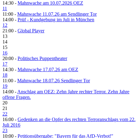
14:30 -
Mahnwache am 10.07.2026 OEZ
11
11:00 -
Mahnwache 11.07.26 am Sendlinger Tor
14:00 -
Prüf - Kundgebung im Juli in München
12
21:00 -
Global Player
13
14
15
16
20:00 -
Politisches Puppentheater
17
14:30 -
Mahnwache 17.07.26 am OEZ
18
11:00 -
Mahnwache 18.07.26 Sendlinger Tor
19
14:00 -
Anschlag am OEZ: Zehn Jahre rechter Terror. Zehn Jahre
offene Fragen.
20
21
22
16:00 -
Gedenken an die Opfer des rechten Terroranschlags vom 22.
Juli 2016
23
10:00 -
Petitionsübergabe: "Bayern für das AfD-Verbot!"