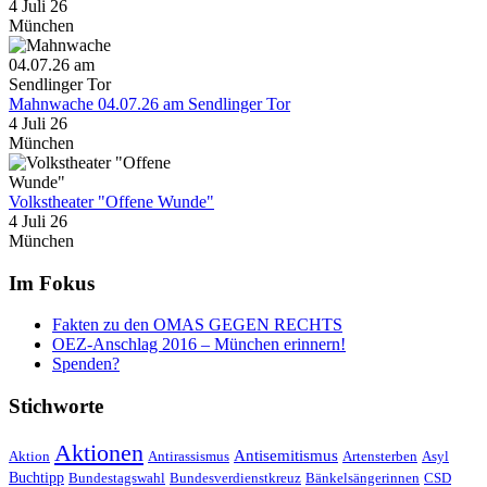
4 Juli 26
München
Mahnwache 04.07.26 am Sendlinger Tor
4 Juli 26
München
Volkstheater "Offene Wunde"
4 Juli 26
München
Im Fokus
Fakten zu den OMAS GEGEN RECHTS
OEZ-Anschlag 2016 – München erinnern!
Spenden?
Stichworte
Aktionen
Antisemitismus
Aktion
Antirassismus
Artensterben
Asyl
Buchtipp
Bundestagswahl
Bundesverdienstkreuz
Bänkelsängerinnen
CSD