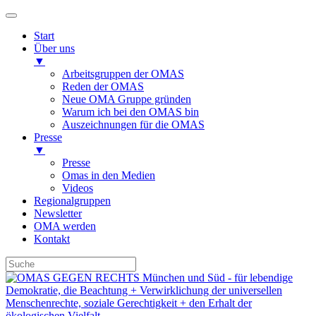
Start
Über uns
▼
Arbeitsgruppen der OMAS
Reden der OMAS
Neue OMA Gruppe gründen
Warum ich bei den OMAS bin
Auszeichnungen für die OMAS
Presse
▼
Presse
Omas in den Medien
Videos
Regionalgruppen
Newsletter
OMA werden
Kontakt