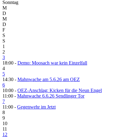
Sonntag
M
D
M
D
F
S
S
1
2
3
18:00 -
Demo: Moosach war kein Einzelfall
4
5
14:30 -
Mahnwache am 5.6.26 am OEZ
6
10:00 -
OEZ-Anschlag: Kicken für die Neun Engel
11:00 -
Mahnwache 6.6.26 Sendlinger Tor
7
11:00 -
Gegenwehr im Jetzt
8
9
10
11
12