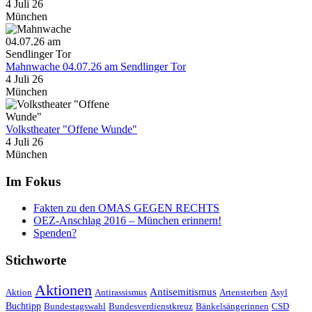
4 Juli 26
München
Mahnwache 04.07.26 am Sendlinger Tor
4 Juli 26
München
Volkstheater "Offene Wunde"
4 Juli 26
München
Im Fokus
Fakten zu den OMAS GEGEN RECHTS
OEZ-Anschlag 2016 – München erinnern!
Spenden?
Stichworte
Aktionen
Antisemitismus
Aktion
Antirassismus
Artensterben
Asyl
Buchtipp
Bundestagswahl
Bundesverdienstkreuz
Bänkelsängerinnen
CSD