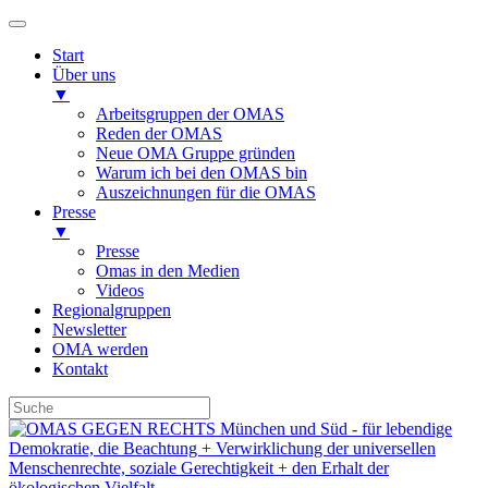
Start
Über uns
▼
Arbeitsgruppen der OMAS
Reden der OMAS
Neue OMA Gruppe gründen
Warum ich bei den OMAS bin
Auszeichnungen für die OMAS
Presse
▼
Presse
Omas in den Medien
Videos
Regionalgruppen
Newsletter
OMA werden
Kontakt