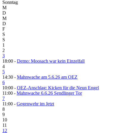
Sonntag
M
D
M
D
F
S
S
1
2
3
18:00 -
Demo: Moosach war kein Einzelfall
4
5
14:30 -
Mahnwache am 5.6.26 am OEZ
6
10:00 -
OEZ-Anschlag: Kicken für die Neun Engel
11:00 -
Mahnwache 6.6.26 Sendlinger Tor
7
11:00 -
Gegenwehr im Jetzt
8
9
10
11
12