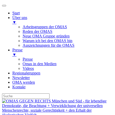
Start
Über uns
▼
Arbeitsgruppen der OMAS
Reden der OMAS
Neue OMA Gruppe gründen
Warum ich bei den OMAS bin
Auszeichnungen für die OMAS
Presse
▼
Presse
Omas in den Medien
Videos
Regionalgruppen
Newsletter
OMA werden
Kontakt