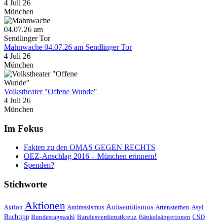
4 Juli 26
München
Mahnwache 04.07.26 am Sendlinger Tor
4 Juli 26
München
Volkstheater "Offene Wunde"
4 Juli 26
München
Im Fokus
Fakten zu den OMAS GEGEN RECHTS
OEZ-Anschlag 2016 – München erinnern!
Spenden?
Stichworte
Aktionen
Antisemitismus
Aktion
Antirassismus
Artensterben
Asyl
Buchtipp
Bundestagswahl
Bundesverdienstkreuz
Bänkelsängerinnen
CSD