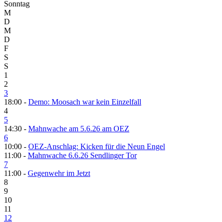
Sonntag
M
D
M
D
F
S
S
1
2
3
18:00 -
Demo: Moosach war kein Einzelfall
4
5
14:30 -
Mahnwache am 5.6.26 am OEZ
6
10:00 -
OEZ-Anschlag: Kicken für die Neun Engel
11:00 -
Mahnwache 6.6.26 Sendlinger Tor
7
11:00 -
Gegenwehr im Jetzt
8
9
10
11
12