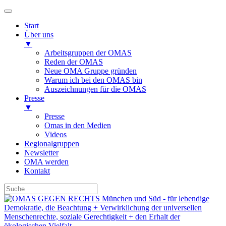
Start
Über uns
▼
Arbeitsgruppen der OMAS
Reden der OMAS
Neue OMA Gruppe gründen
Warum ich bei den OMAS bin
Auszeichnungen für die OMAS
Presse
▼
Presse
Omas in den Medien
Videos
Regionalgruppen
Newsletter
OMA werden
Kontakt