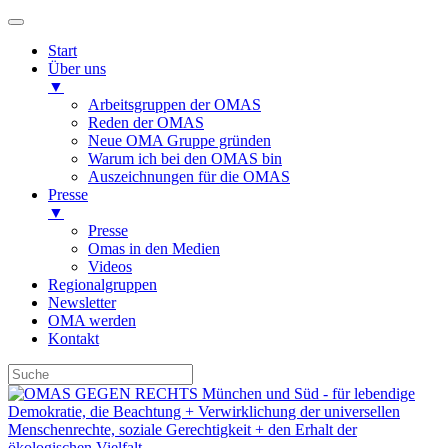
Start
Über uns
▼
Arbeitsgruppen der OMAS
Reden der OMAS
Neue OMA Gruppe gründen
Warum ich bei den OMAS bin
Auszeichnungen für die OMAS
Presse
▼
Presse
Omas in den Medien
Videos
Regionalgruppen
Newsletter
OMA werden
Kontakt