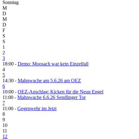
Sonntag
M
D
M
D
F
S
S
1
2
3
18:00 -
Demo: Moosach war kein Einzelfall
4
5
14:30 -
Mahnwache am 5.6.26 am OEZ
6
10:00 -
OEZ-Anschlag: Kicken für die Neun Engel
11:00 -
Mahnwache 6.6.26 Sendlinger Tor
7
11:00 -
Gegenwehr im Jetzt
8
9
10
11
12