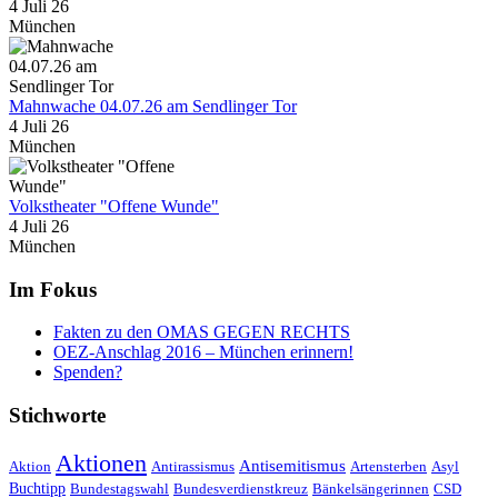
4 Juli 26
München
Mahnwache 04.07.26 am Sendlinger Tor
4 Juli 26
München
Volkstheater "Offene Wunde"
4 Juli 26
München
Im Fokus
Fakten zu den OMAS GEGEN RECHTS
OEZ-Anschlag 2016 – München erinnern!
Spenden?
Stichworte
Aktionen
Antisemitismus
Aktion
Antirassismus
Artensterben
Asyl
Buchtipp
Bundestagswahl
Bundesverdienstkreuz
Bänkelsängerinnen
CSD