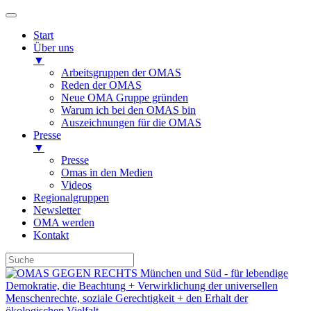
Start
Über uns
▼
Arbeitsgruppen der OMAS
Reden der OMAS
Neue OMA Gruppe gründen
Warum ich bei den OMAS bin
Auszeichnungen für die OMAS
Presse
▼
Presse
Omas in den Medien
Videos
Regionalgruppen
Newsletter
OMA werden
Kontakt