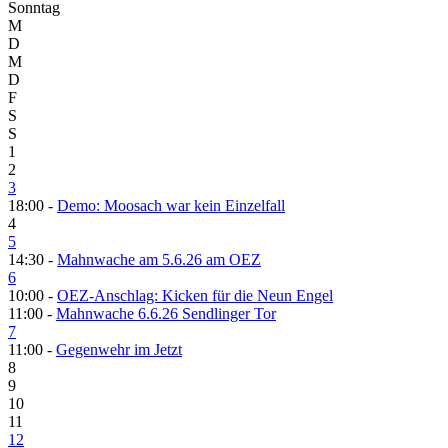
Sonntag
M
D
M
D
F
S
S
1
2
3
18:00 -
Demo: Moosach war kein Einzelfall
4
5
14:30 -
Mahnwache am 5.6.26 am OEZ
6
10:00 -
OEZ-Anschlag: Kicken für die Neun Engel
11:00 -
Mahnwache 6.6.26 Sendlinger Tor
7
11:00 -
Gegenwehr im Jetzt
8
9
10
11
12