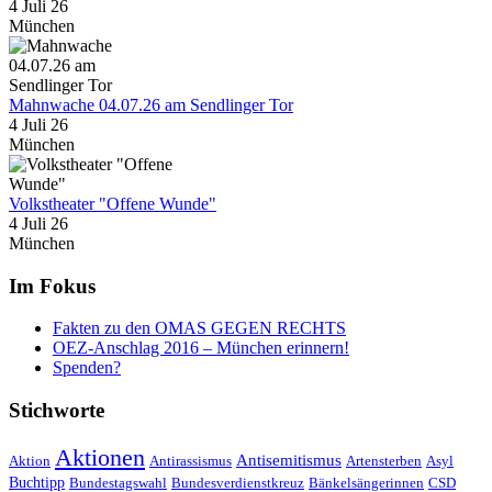
4 Juli 26
München
Mahnwache 04.07.26 am Sendlinger Tor
4 Juli 26
München
Volkstheater "Offene Wunde"
4 Juli 26
München
Im Fokus
Fakten zu den OMAS GEGEN RECHTS
OEZ-Anschlag 2016 – München erinnern!
Spenden?
Stichworte
Aktionen
Antisemitismus
Aktion
Antirassismus
Artensterben
Asyl
Buchtipp
Bundestagswahl
Bundesverdienstkreuz
Bänkelsängerinnen
CSD