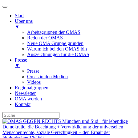
Start
Über uns
▼
Arbeitsgruppen der OMAS
Reden der OMAS
Neue OMA Gruppe gründen
Warum ich bei den OMAS bin
Auszeichnungen für die OMAS
Presse
▼
Presse
Omas in den Medien
Videos
Regionalgruppen
Newsletter
OMA werden
Kontakt