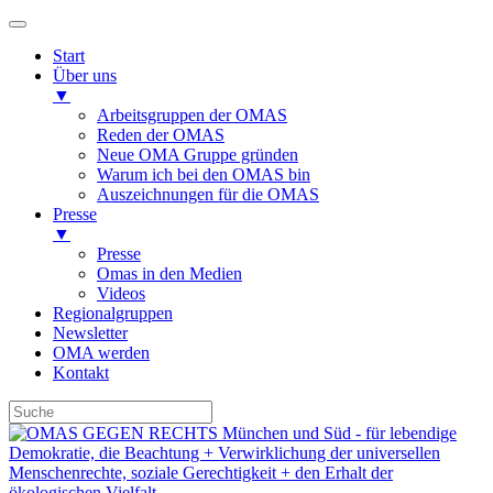
Start
Über uns
▼
Arbeitsgruppen der OMAS
Reden der OMAS
Neue OMA Gruppe gründen
Warum ich bei den OMAS bin
Auszeichnungen für die OMAS
Presse
▼
Presse
Omas in den Medien
Videos
Regionalgruppen
Newsletter
OMA werden
Kontakt