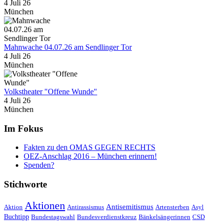
4 Juli 26
München
Mahnwache 04.07.26 am Sendlinger Tor
4 Juli 26
München
Volkstheater "Offene Wunde"
4 Juli 26
München
Im Fokus
Fakten zu den OMAS GEGEN RECHTS
OEZ-Anschlag 2016 – München erinnern!
Spenden?
Stichworte
Aktionen
Antisemitismus
Aktion
Antirassismus
Artensterben
Asyl
Buchtipp
Bundestagswahl
Bundesverdienstkreuz
Bänkelsängerinnen
CSD