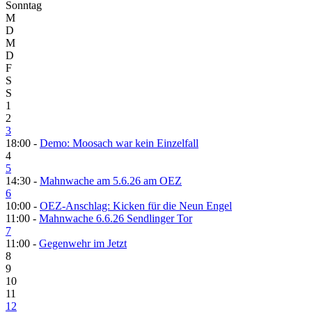
Sonntag
M
D
M
D
F
S
S
1
2
3
18:00 -
Demo: Moosach war kein Einzelfall
4
5
14:30 -
Mahnwache am 5.6.26 am OEZ
6
10:00 -
OEZ-Anschlag: Kicken für die Neun Engel
11:00 -
Mahnwache 6.6.26 Sendlinger Tor
7
11:00 -
Gegenwehr im Jetzt
8
9
10
11
12