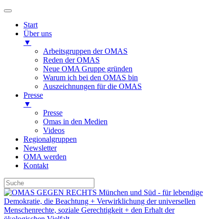
Start
Über uns
▼
Arbeitsgruppen der OMAS
Reden der OMAS
Neue OMA Gruppe gründen
Warum ich bei den OMAS bin
Auszeichnungen für die OMAS
Presse
▼
Presse
Omas in den Medien
Videos
Regionalgruppen
Newsletter
OMA werden
Kontakt