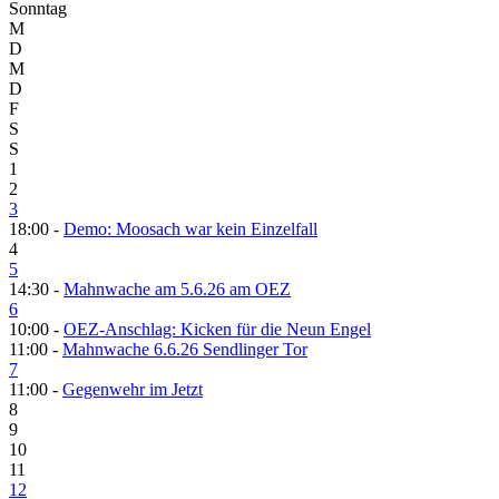
Sonntag
M
D
M
D
F
S
S
1
2
3
18:00 -
Demo: Moosach war kein Einzelfall
4
5
14:30 -
Mahnwache am 5.6.26 am OEZ
6
10:00 -
OEZ-Anschlag: Kicken für die Neun Engel
11:00 -
Mahnwache 6.6.26 Sendlinger Tor
7
11:00 -
Gegenwehr im Jetzt
8
9
10
11
12