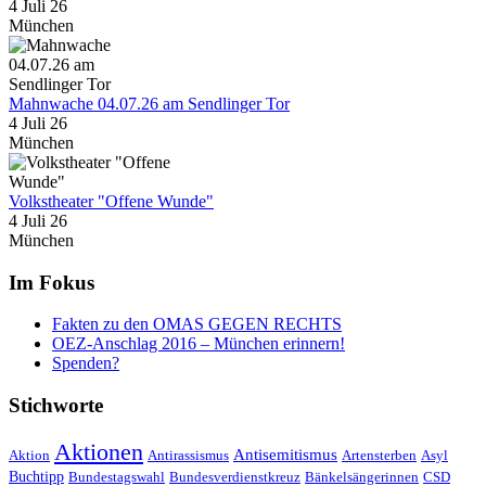
4 Juli 26
München
Mahnwache 04.07.26 am Sendlinger Tor
4 Juli 26
München
Volkstheater "Offene Wunde"
4 Juli 26
München
Im Fokus
Fakten zu den OMAS GEGEN RECHTS
OEZ-Anschlag 2016 – München erinnern!
Spenden?
Stichworte
Aktionen
Antisemitismus
Aktion
Antirassismus
Artensterben
Asyl
Buchtipp
Bundestagswahl
Bundesverdienstkreuz
Bänkelsängerinnen
CSD