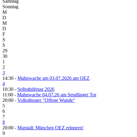
Samstag
Sonntag
M
D
M
D
F
S
S
29
30
1
2
3
14:30 -
Mahnwache am 03.07.2026 am OEZ
4
10:30 -
Selbsthilfetag 2026
11:00 -
Mahnwache 04.07.26 am Sendlinger Tor
20:00 -
Volkstheater "Offene Wunde"
5
6
7
8
20:00 -
Marstall: München OEZ erinnern!
9