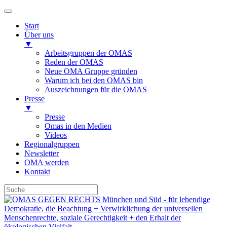
Start
Über uns
▼
Arbeitsgruppen der OMAS
Reden der OMAS
Neue OMA Gruppe gründen
Warum ich bei den OMAS bin
Auszeichnungen für die OMAS
Presse
▼
Presse
Omas in den Medien
Videos
Regionalgruppen
Newsletter
OMA werden
Kontakt