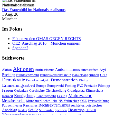
Das Frauenbild im Nationalsozialismus
1 Aug. 26
München
Im Fokus
Fakten zu den OMAS GEGEN RECHTS
OEZ-Anschlag 2016 – München erinnern!
Spenden?
Stichworte
Aktionen
Antisemitismus
Aktion
Antirassismus
Artensterben
Asyl
Buchtipp
Bundestagswahl
Bundesverdienstkreuz
Bänkelsängerinnen
CSD
Demokratie
Demonstration
Demokratie-Quiz
Dialog
Erinnerungsarbeit
Europa
Europawahl
Fachtag
FAQ
Femizide
Filmtipp
Frauen
Gedenken
Geschichte
Gleichstellung
Grundgesetz
Klimaschutz
Mahnwache
Kundgebung
Konzert
Landtagswahl
Lesung
Menschenrechte
Münchner Lichtblicke
NS-Verbrechen
OEZ
Preisverleihung
Rechtsextremismus
rechtsterroristischer
Puppentheater
Rassismus
Anschlag
Reden
Schule
Solidarität
Spenden
Theatertipp
Umwelt
Veranstaltung