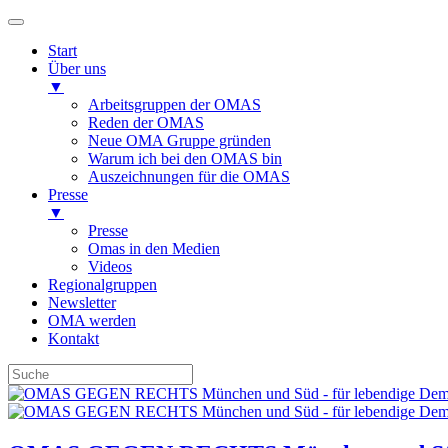
Start
Über uns
▼
Arbeitsgruppen der OMAS
Reden der OMAS
Neue OMA Gruppe gründen
Warum ich bei den OMAS bin
Auszeichnungen für die OMAS
Presse
▼
Presse
Omas in den Medien
Videos
Regionalgruppen
Newsletter
OMA werden
Kontakt