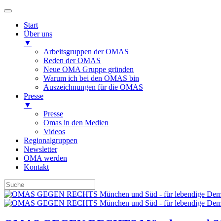
Start
Über uns
▼
Arbeitsgruppen der OMAS
Reden der OMAS
Neue OMA Gruppe gründen
Warum ich bei den OMAS bin
Auszeichnungen für die OMAS
Presse
▼
Presse
Omas in den Medien
Videos
Regionalgruppen
Newsletter
OMA werden
Kontakt