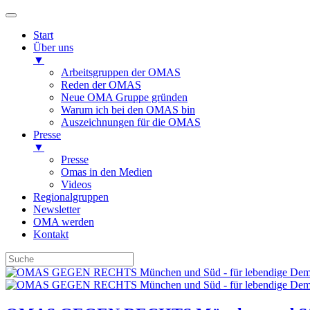
Start
Über uns
▼
Arbeitsgruppen der OMAS
Reden der OMAS
Neue OMA Gruppe gründen
Warum ich bei den OMAS bin
Auszeichnungen für die OMAS
Presse
▼
Presse
Omas in den Medien
Videos
Regionalgruppen
Newsletter
OMA werden
Kontakt