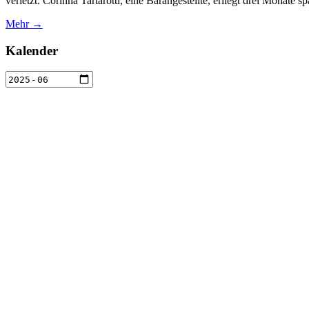
verletzt. Corinna Tartarotti, eine Barangestellte, erliegt drei Monat
Mehr →
Kalender