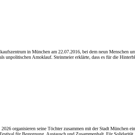
Einkaufszentrum in München am 22.07.2016, bei dem neun Menschen um
s unpolitischen Amoklauf. Steinmeier erklärte, dass es für die Hinter
26 organisieren seine Töchter zusammen mit der Stadt München ein 
 Festival für Begegnung, Austausch und Zusammenhalt. Für Solidarität, 