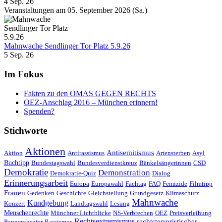
4 Sep. 26
Veranstaltungen am 05. September 2026 (Sa.)
Mahnwache Sendlinger Tor Platz 5.9.26
5 Sep. 26
Im Fokus
Fakten zu den OMAS GEGEN RECHTS
OEZ-Anschlag 2016 – München erinnern!
Spenden?
Stichworte
Aktionen
Antisemitismus
Aktion
Antirassismus
Artensterben
Asyl
Buchtipp
Bundestagswahl
Bundesverdienstkreuz
Bänkelsängerinnen
CSD
Demokratie
Demonstration
Demokratie-Quiz
Dialog
Erinnerungsarbeit
Europa
Europawahl
Fachtag
FAQ
Femizide
Filmtipp
Frauen
Gedenken
Geschichte
Gleichstellung
Grundgesetz
Klimaschutz
Mahnwache
Kundgebung
Konzert
Landtagswahl
Lesung
Menschenrechte
Münchner Lichtblicke
NS-Verbrechen
OEZ
Preisverleihung
Rechtsextremismus
rechtsterroristischer
Puppentheater
Rassismus