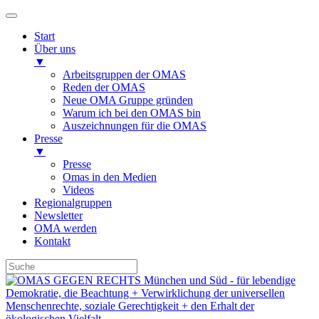
Start
Über uns
▼
Arbeitsgruppen der OMAS
Reden der OMAS
Neue OMA Gruppe gründen
Warum ich bei den OMAS bin
Auszeichnungen für die OMAS
Presse
▼
Presse
Omas in den Medien
Videos
Regionalgruppen
Newsletter
OMA werden
Kontakt