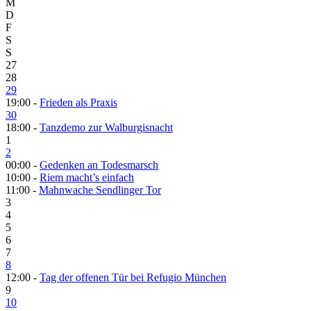
M
D
F
S
S
27
28
29
19:00 -
Frieden als Praxis
30
18:00 -
Tanzdemo zur Walburgisnacht
1
2
00:00 -
Gedenken an Todesmarsch
10:00 -
Riem macht’s einfach
11:00 -
Mahnwache Sendlinger Tor
3
4
5
6
7
8
12:00 -
Tag der offenen Tür bei Refugio München
9
10