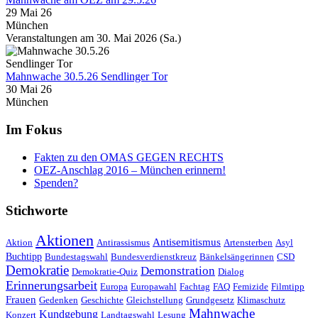
29 Mai 26
München
Veranstaltungen am 30. Mai 2026 (Sa.)
Mahnwache 30.5.26 Sendlinger Tor
30 Mai 26
München
Im Fokus
Fakten zu den OMAS GEGEN RECHTS
OEZ-Anschlag 2016 – München erinnern!
Spenden?
Stichworte
Aktionen
Antisemitismus
Aktion
Antirassismus
Artensterben
Asyl
Buchtipp
Bundestagswahl
Bundesverdienstkreuz
Bänkelsängerinnen
CSD
Demokratie
Demonstration
Demokratie-Quiz
Dialog
Erinnerungsarbeit
Europa
Europawahl
Fachtag
FAQ
Femizide
Filmtipp
Frauen
Gedenken
Geschichte
Gleichstellung
Grundgesetz
Klimaschutz
Mahnwache
Kundgebung
Konzert
Landtagswahl
Lesung