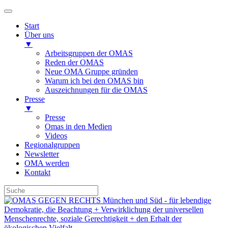
Start
Über uns
▼
Arbeitsgruppen der OMAS
Reden der OMAS
Neue OMA Gruppe gründen
Warum ich bei den OMAS bin
Auszeichnungen für die OMAS
Presse
▼
Presse
Omas in den Medien
Videos
Regionalgruppen
Newsletter
OMA werden
Kontakt