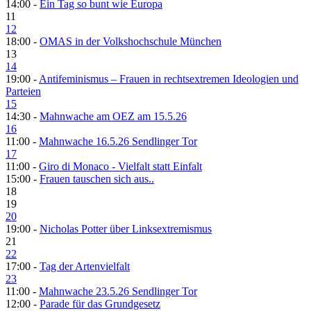
14:00 -
Ein Tag so bunt wie Europa
11
12
18:00 -
OMAS in der Volkshochschule München
13
14
19:00 -
Antifeminismus – Frauen in rechtsextremen Ideologien und
Parteien
15
14:30 -
Mahnwache am OEZ am 15.5.26
16
11:00 -
Mahnwache 16.5.26 Sendlinger Tor
17
11:00 -
Giro di Monaco - Vielfalt statt Einfalt
15:00 -
Frauen tauschen sich aus..
18
19
20
19:00 -
Nicholas Potter über Linksextremismus
21
22
17:00 -
Tag der Artenvielfalt
23
11:00 -
Mahnwache 23.5.26 Sendlinger Tor
12:00 -
Parade für das Grundgesetz