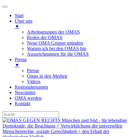
Start
Über uns
▼
Arbeitsgruppen der OMAS
Reden der OMAS
Neue OMA Gruppe gründen
Warum ich bei den OMAS bin
Auszeichnungen für die OMAS
Presse
▼
Presse
Omas in den Medien
Videos
Regionalgruppen
Newsletter
OMA werden
Kontakt