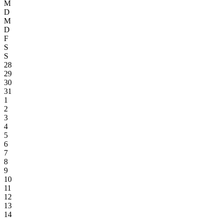
M
D
M
D
F
S
S
28
29
30
31
1
2
3
4
5
6
7
8
9
10
11
12
13
14