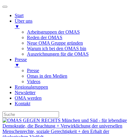
Start
Über uns
▼
Arbeitsgruppen der OMAS
Reden der OMAS
Neue OMA Gruppe gründen
Warum ich bei den OMAS bin
Auszeichnungen für die OMAS
Presse
▼
Presse
Omas in den Medien
Videos
Regionalgruppen
Newsletter
OMA werden
Kontakt