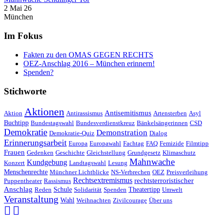
2 Mai 26
München
Im Fokus
Fakten zu den OMAS GEGEN RECHTS
OEZ-Anschlag 2016 – München erinnern!
Spenden?
Stichworte
Aktionen
Antisemitismus
Aktion
Antirassismus
Artensterben
Asyl
Buchtipp
Bundestagswahl
Bundesverdienstkreuz
Bänkelsängerinnen
CSD
Demokratie
Demonstration
Demokratie-Quiz
Dialog
Erinnerungsarbeit
Europa
Europawahl
Fachtag
FAQ
Femizide
Filmtipp
Frauen
Gedenken
Geschichte
Gleichstellung
Grundgesetz
Klimaschutz
Mahnwache
Kundgebung
Konzert
Landtagswahl
Lesung
Menschenrechte
Münchner Lichtblicke
NS-Verbrechen
OEZ
Preisverleihung
Rechtsextremismus
rechtsterroristischer
Puppentheater
Rassismus
Anschlag
Reden
Schule
Solidarität
Spenden
Theatertipp
Umwelt
Veranstaltung
Wahl
Weihnachten
Zivilcourage
Über uns