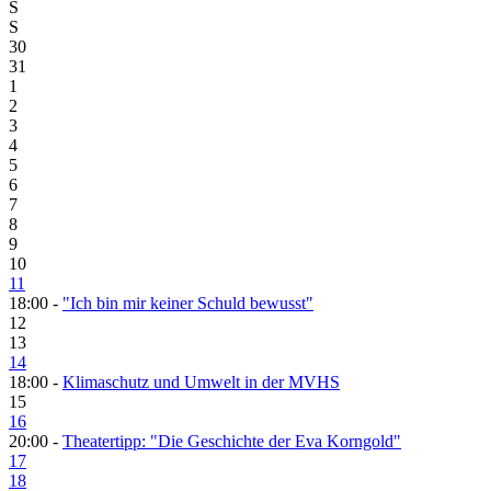
S
S
30
31
1
2
3
4
5
6
7
8
9
10
11
18:00 -
"Ich bin mir keiner Schuld bewusst"
12
13
14
18:00 -
Klimaschutz und Umwelt in der MVHS
15
16
20:00 -
Theatertipp: "Die Geschichte der Eva Korngold"
17
18