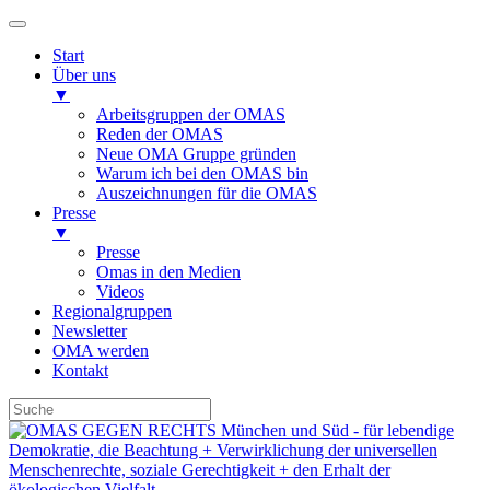
Start
Über uns
▼
Arbeitsgruppen der OMAS
Reden der OMAS
Neue OMA Gruppe gründen
Warum ich bei den OMAS bin
Auszeichnungen für die OMAS
Presse
▼
Presse
Omas in den Medien
Videos
Regionalgruppen
Newsletter
OMA werden
Kontakt