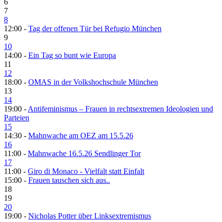
6
7
8
12:00 -
Tag der offenen Tür bei Refugio München
9
10
14:00 -
Ein Tag so bunt wie Europa
11
12
18:00 -
OMAS in der Volkshochschule München
13
14
19:00 -
Antifeminismus – Frauen in rechtsextremen Ideologien und
Parteien
15
14:30 -
Mahnwache am OEZ am 15.5.26
16
11:00 -
Mahnwache 16.5.26 Sendlinger Tor
17
11:00 -
Giro di Monaco - Vielfalt statt Einfalt
15:00 -
Frauen tauschen sich aus..
18
19
20
19:00 -
Nicholas Potter über Linksextremismus