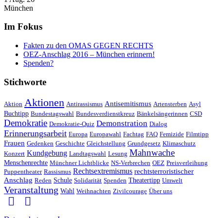
München
Im Fokus
Fakten zu den OMAS GEGEN RECHTS
OEZ-Anschlag 2016 – München erinnern!
Spenden?
Stichworte
Aktionen
Antisemitismus
Aktion
Antirassismus
Artensterben
Asyl
Buchtipp
Bundestagswahl
Bundesverdienstkreuz
Bänkelsängerinnen
CSD
Demokratie
Demonstration
Demokratie-Quiz
Dialog
Erinnerungsarbeit
Europa
Europawahl
Fachtag
FAQ
Femizide
Filmtipp
Frauen
Gedenken
Geschichte
Gleichstellung
Grundgesetz
Klimaschutz
Mahnwache
Kundgebung
Konzert
Landtagswahl
Lesung
Menschenrechte
Münchner Lichtblicke
NS-Verbrechen
OEZ
Preisverleihung
Rechtsextremismus
rechtsterroristischer
Puppentheater
Rassismus
Anschlag
Reden
Schule
Solidarität
Spenden
Theatertipp
Umwelt
Veranstaltung
Wahl
Weihnachten
Zivilcourage
Über uns