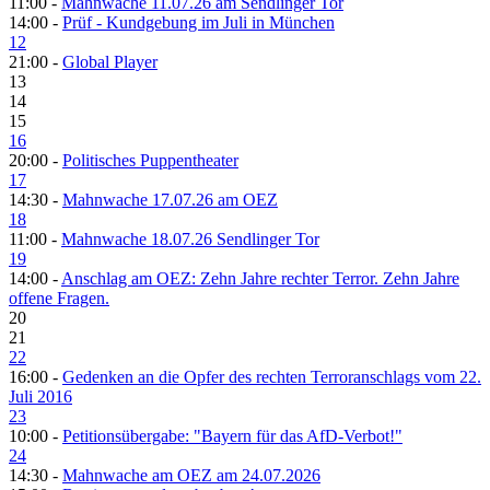
11:00 -
Mahnwache 11.07.26 am Sendlinger Tor
14:00 -
Prüf - Kundgebung im Juli in München
12
21:00 -
Global Player
13
14
15
16
20:00 -
Politisches Puppentheater
17
14:30 -
Mahnwache 17.07.26 am OEZ
18
11:00 -
Mahnwache 18.07.26 Sendlinger Tor
19
14:00 -
Anschlag am OEZ: Zehn Jahre rechter Terror. Zehn Jahre
offene Fragen.
20
21
22
16:00 -
Gedenken an die Opfer des rechten Terroranschlags vom 22.
Juli 2016
23
10:00 -
Petitionsübergabe: "Bayern für das AfD-Verbot!"
24
14:30 -
Mahnwache am OEZ am 24.07.2026