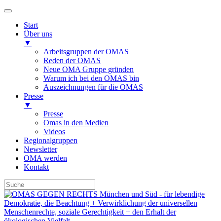
Start
Über uns
▼
Arbeitsgruppen der OMAS
Reden der OMAS
Neue OMA Gruppe gründen
Warum ich bei den OMAS bin
Auszeichnungen für die OMAS
Presse
▼
Presse
Omas in den Medien
Videos
Regionalgruppen
Newsletter
OMA werden
Kontakt