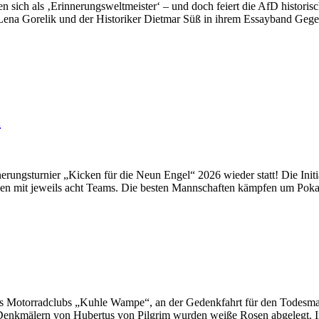
ich als ‚Erinnerungsweltmeister‘ – und doch feiert die AfD historisc
Lena Gorelik und der Historiker Dietmar Süß in ihrem Essayband Gege
l
erungsturnier „Kicken für die Neun Engel“ 2026 wieder statt! Die Ini
ppen mit jeweils acht Teams. Die besten Mannschaften kämpfen um Poka
Motorradclubs „Kuhle Wampe“, an der Gedenkfahrt für den Todesmarsc
enkmälern von Hubertus von Pilgrim wurden weiße Rosen abgelegt. In 