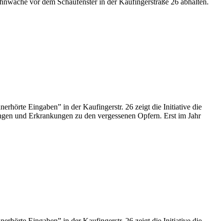
nwache vor dem Schaufenster in der Kaufingerstraße 26 abhalten.
te Eingaben” in der Kaufingerstr. 26 zeigt die Initiative die
ngen und Erkrankungen zu den vergessenen Opfern. Erst im Jahr
te Eingaben” in der Kaufingerstr. 26 zeigt die Initiative die