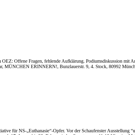
am OEZ: Offene Fragen, fehlende Aufklärung. Podiumsdiskussion mit Ang
, MÜNCHEN ERINNERN!, Bunzlauerstr. 9, 4. Stock, 80992 München Am 
ür NS-„Euthanasie“-Opfer. Vor der Schaufenster Ausstellung “unerhör