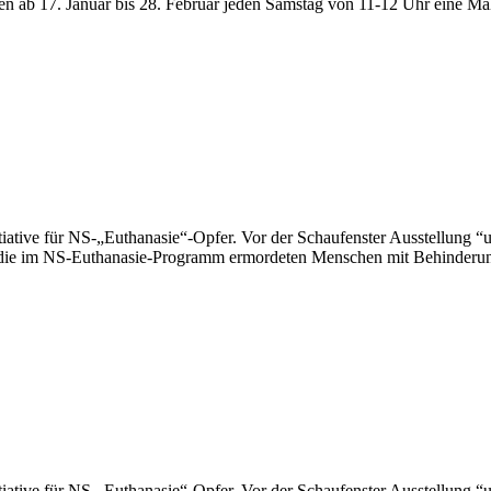
 ab 17. Januar bis 28. Februar jeden Samstag von 11-12 Uhr eine Mah
ür NS-„Euthanasie“-Opfer. Vor der Schaufenster Ausstellung “unerhör
en die im NS-Euthanasie-Programm ermordeten Menschen mit Behinderu
ür NS-„Euthanasie“-Opfer. Vor der Schaufenster Ausstellung “unerhör