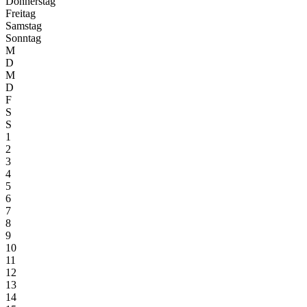
Donnerstag
Freitag
Samstag
Sonntag
M
D
M
D
F
S
S
1
2
3
4
5
6
7
8
9
10
11
12
13
14