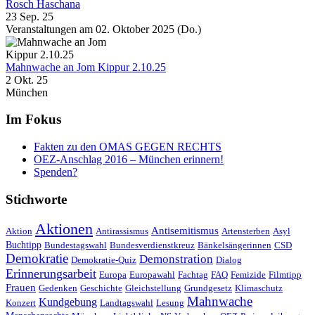
Rosch Haschana
23 Sep. 25
Veranstaltungen am 02. Oktober 2025 (Do.)
Mahnwache an Jom Kippur 2.10.25
2 Okt. 25
München
Im Fokus
Fakten zu den OMAS GEGEN RECHTS
OEZ-Anschlag 2016 – München erinnern!
Spenden?
Stichworte
Aktionen
Antisemitismus
Aktion
Antirassismus
Artensterben
Asyl
Buchtipp
Bundestagswahl
Bundesverdienstkreuz
Bänkelsängerinnen
CSD
Demokratie
Demonstration
Demokratie-Quiz
Dialog
Erinnerungsarbeit
Europa
Europawahl
Fachtag
FAQ
Femizide
Filmtipp
Frauen
Gedenken
Geschichte
Gleichstellung
Grundgesetz
Klimaschutz
Mahnwache
Kundgebung
Konzert
Landtagswahl
Lesung