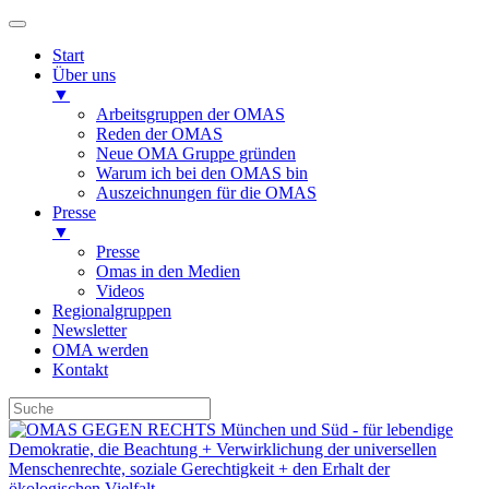
Start
Über uns
▼
Arbeitsgruppen der OMAS
Reden der OMAS
Neue OMA Gruppe gründen
Warum ich bei den OMAS bin
Auszeichnungen für die OMAS
Presse
▼
Presse
Omas in den Medien
Videos
Regionalgruppen
Newsletter
OMA werden
Kontakt