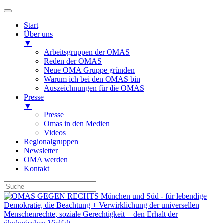
Start
Über uns
▼
Arbeitsgruppen der OMAS
Reden der OMAS
Neue OMA Gruppe gründen
Warum ich bei den OMAS bin
Auszeichnungen für die OMAS
Presse
▼
Presse
Omas in den Medien
Videos
Regionalgruppen
Newsletter
OMA werden
Kontakt