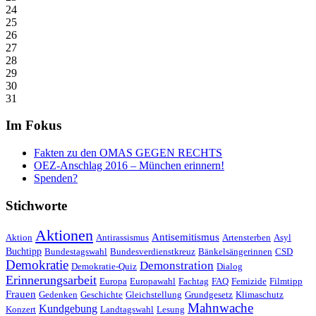
24
25
26
27
28
29
30
31
Im Fokus
Fakten zu den OMAS GEGEN RECHTS
OEZ-Anschlag 2016 – München erinnern!
Spenden?
Stichworte
Aktionen
Antisemitismus
Aktion
Antirassismus
Artensterben
Asyl
Buchtipp
Bundestagswahl
Bundesverdienstkreuz
Bänkelsängerinnen
CSD
Demokratie
Demonstration
Demokratie-Quiz
Dialog
Erinnerungsarbeit
Europa
Europawahl
Fachtag
FAQ
Femizide
Filmtipp
Frauen
Gedenken
Geschichte
Gleichstellung
Grundgesetz
Klimaschutz
Mahnwache
Kundgebung
Konzert
Landtagswahl
Lesung