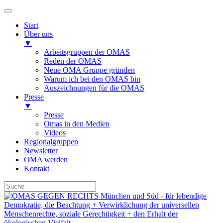
Start
Über uns
▼
Arbeitsgruppen der OMAS
Reden der OMAS
Neue OMA Gruppe gründen
Warum ich bei den OMAS bin
Auszeichnungen für die OMAS
Presse
▼
Presse
Omas in den Medien
Videos
Regionalgruppen
Newsletter
OMA werden
Kontakt