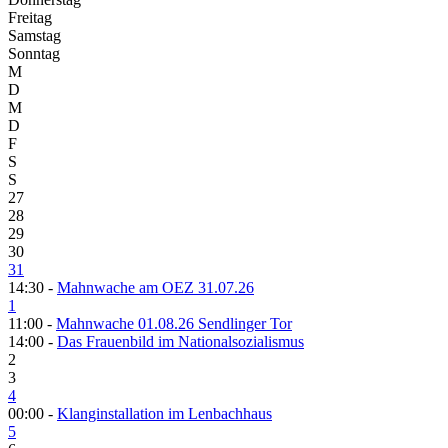
Freitag
Samstag
Sonntag
M
D
M
D
F
S
S
27
28
29
30
31
14:30 -
Mahnwache am OEZ 31.07.26
1
11:00 -
Mahnwache 01.08.26 Sendlinger Tor
14:00 -
Das Frauenbild im Nationalsozialismus
2
3
4
00:00 -
Klanginstallation im Lenbachhaus
5