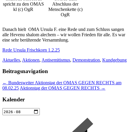
spricht zu den OMAS
Abschluss der
kl (c) OgR
Menschenkette (c)
OgR
Danach hielt OMA Ursula F. eine Rede und zum Schluss sangen
alle Hevenu shalom alechem – wir wollen Frieden für alle. Es war
eine sehr berührende Versammlung.
Rede Ursula Frischkorn 1.2.25
Aktuelles
,
Aktionen
,
Antisemitismus
,
Demonstration
,
Kundgebung
Beitragsnavigation
←
Bundesweiter Aktionstag der OMAS GEGEN RECHTS am
08.02.25
Aktionstag der OMAS GEGEN RECHTS
→
Kalender