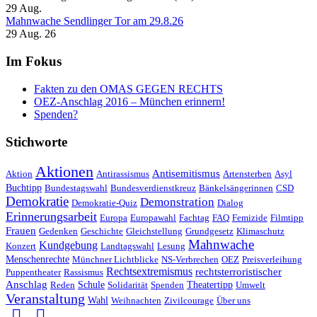
29
Aug.
Mahnwache Sendlinger Tor am 29.8.26
29 Aug. 26
Im Fokus
Fakten zu den OMAS GEGEN RECHTS
OEZ-Anschlag 2016 – München erinnern!
Spenden?
Stichworte
Aktionen
Antisemitismus
Aktion
Antirassismus
Artensterben
Asyl
Buchtipp
Bundestagswahl
Bundesverdienstkreuz
Bänkelsängerinnen
CSD
Demokratie
Demonstration
Demokratie-Quiz
Dialog
Erinnerungsarbeit
Europa
Europawahl
Fachtag
FAQ
Femizide
Filmtipp
Frauen
Gedenken
Geschichte
Gleichstellung
Grundgesetz
Klimaschutz
Mahnwache
Kundgebung
Konzert
Landtagswahl
Lesung
Menschenrechte
Münchner Lichtblicke
NS-Verbrechen
OEZ
Preisverleihung
Rechtsextremismus
rechtsterroristischer
Puppentheater
Rassismus
Anschlag
Reden
Schule
Solidarität
Spenden
Theatertipp
Umwelt
Veranstaltung
Wahl
Weihnachten
Zivilcourage
Über uns