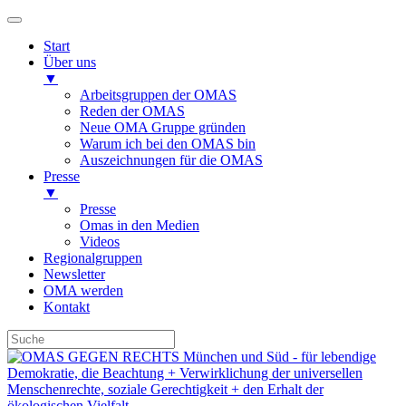
Start
Über uns
▼
Arbeitsgruppen der OMAS
Reden der OMAS
Neue OMA Gruppe gründen
Warum ich bei den OMAS bin
Auszeichnungen für die OMAS
Presse
▼
Presse
Omas in den Medien
Videos
Regionalgruppen
Newsletter
OMA werden
Kontakt