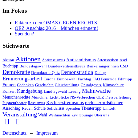
Im Fokus
Fakten zu den OMAS GEGEN RECHTS
OEZ-Anschlag 2016 – München erinnern!
Spenden?
Stichworte
Aktionen
Antisemitismus
Aktion
Antirassismus
Artensterben
Asyl
Buchtipp
Bundestagswahl
Bundesverdienstkreuz
Bänkelsängerinnen
CSD
Demokratie
Demonstration
Demokratie-Quiz
Dialog
Erinnerungsarbeit
Europa
Europawahl
Fachtag
FAQ
Femizide
Filmtipp
Frauen
Gedenken
Geschichte
Gleichstellung
Grundgesetz
Klimaschutz
Mahnwache
Kundgebung
Konzert
Landtagswahl
Lesung
Menschenrechte
Münchner Lichtblicke
NS-Verbrechen
OEZ
Preisverleihung
Rechtsextremismus
rechtsterroristischer
Puppentheater
Rassismus
Anschlag
Reden
Schule
Solidarität
Spenden
Theatertipp
Umwelt
Veranstaltung
Wahl
Weihnachten
Zivilcourage
Über uns
Datenschutz
–
Impressum