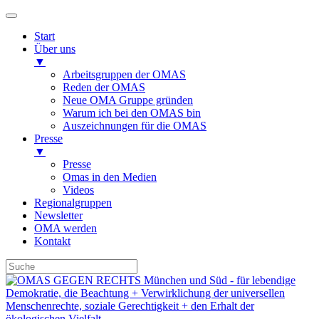
Start
Über uns
▼
Arbeitsgruppen der OMAS
Reden der OMAS
Neue OMA Gruppe gründen
Warum ich bei den OMAS bin
Auszeichnungen für die OMAS
Presse
▼
Presse
Omas in den Medien
Videos
Regionalgruppen
Newsletter
OMA werden
Kontakt