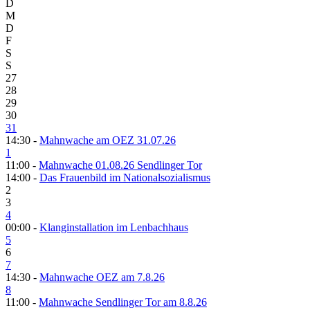
D
M
D
F
S
S
27
28
29
30
31
14:30 -
Mahnwache am OEZ 31.07.26
1
11:00 -
Mahnwache 01.08.26 Sendlinger Tor
14:00 -
Das Frauenbild im Nationalsozialismus
2
3
4
00:00 -
Klanginstallation im Lenbachhaus
5
6
7
14:30 -
Mahnwache OEZ am 7.8.26
8
11:00 -
Mahnwache Sendlinger Tor am 8.8.26