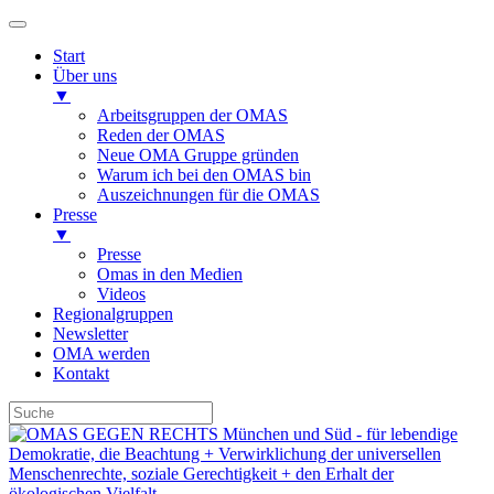
Start
Über uns
▼
Arbeitsgruppen der OMAS
Reden der OMAS
Neue OMA Gruppe gründen
Warum ich bei den OMAS bin
Auszeichnungen für die OMAS
Presse
▼
Presse
Omas in den Medien
Videos
Regionalgruppen
Newsletter
OMA werden
Kontakt