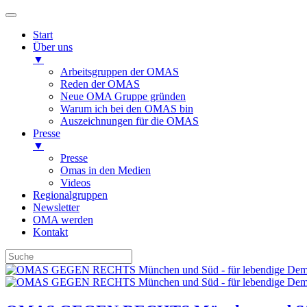
Start
Über uns
▼
Arbeitsgruppen der OMAS
Reden der OMAS
Neue OMA Gruppe gründen
Warum ich bei den OMAS bin
Auszeichnungen für die OMAS
Presse
▼
Presse
Omas in den Medien
Videos
Regionalgruppen
Newsletter
OMA werden
Kontakt