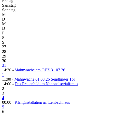
Freitag
Samstag
Sonntag
M
D
M
D
F
S
S
27
28
29
30
31
14:30 -
Mahnwache am OEZ 31.07.26
1
11:00 -
Mahnwache 01.08.26 Sendlinger Tor
14:00 -
Das Frauenbild im Nationalsozialismus
2
3
4
00:00 -
Klanginstallation im Lenbachhaus
5
6