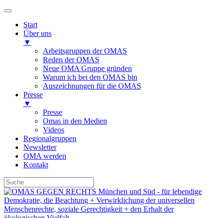
Start
Über uns
▼
Arbeitsgruppen der OMAS
Reden der OMAS
Neue OMA Gruppe gründen
Warum ich bei den OMAS bin
Auszeichnungen für die OMAS
Presse
▼
Presse
Omas in den Medien
Videos
Regionalgruppen
Newsletter
OMA werden
Kontakt