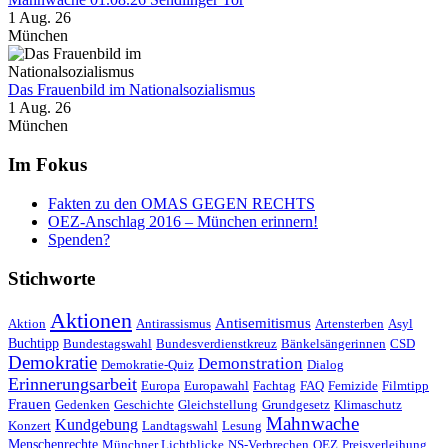
1 Aug. 26
München
Das Frauenbild im Nationalsozialismus
1 Aug. 26
München
Im Fokus
Fakten zu den OMAS GEGEN RECHTS
OEZ-Anschlag 2016 – München erinnern!
Spenden?
Stichworte
Aktionen
Antisemitismus
Aktion
Antirassismus
Artensterben
Asyl
Buchtipp
Bundestagswahl
Bundesverdienstkreuz
Bänkelsängerinnen
CSD
Demokratie
Demonstration
Demokratie-Quiz
Dialog
Erinnerungsarbeit
Europa
Europawahl
Fachtag
FAQ
Femizide
Filmtipp
Frauen
Gedenken
Geschichte
Gleichstellung
Grundgesetz
Klimaschutz
Mahnwache
Kundgebung
Konzert
Landtagswahl
Lesung
Menschenrechte
Münchner Lichtblicke
NS-Verbrechen
OEZ
Preisverleihung