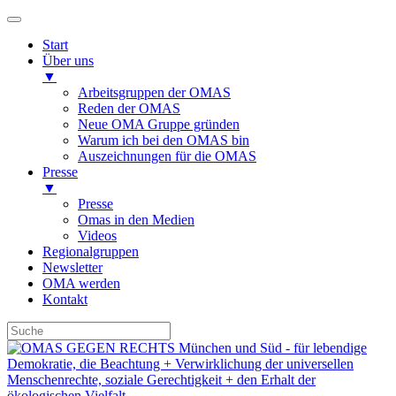
Start
Über uns
▼
Arbeitsgruppen der OMAS
Reden der OMAS
Neue OMA Gruppe gründen
Warum ich bei den OMAS bin
Auszeichnungen für die OMAS
Presse
▼
Presse
Omas in den Medien
Videos
Regionalgruppen
Newsletter
OMA werden
Kontakt