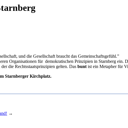
Starnberg
ellschaft, und die Gesellschaft braucht das Gemeinschaftsgefühl.”
ganisationen für demokratischen Prinzipien in Starnberg ein. Das i
 der die Rechtsstaatsprinzipien gelten. Das
bunt
ist ein Metapher für Vi
em Starnberger Kirchplatz.
and!
→