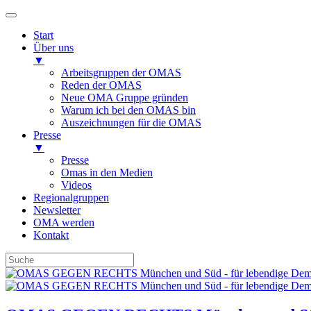
Start
Über uns
▼
Arbeitsgruppen der OMAS
Reden der OMAS
Neue OMA Gruppe gründen
Warum ich bei den OMAS bin
Auszeichnungen für die OMAS
Presse
▼
Presse
Omas in den Medien
Videos
Regionalgruppen
Newsletter
OMA werden
Kontakt