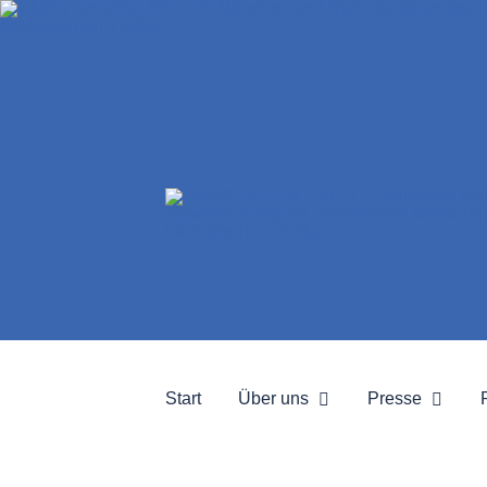
Start
Über uns
Presse
Arbeitsgruppen der OMAS
Presse
Reden der OMAS
Omas in den M