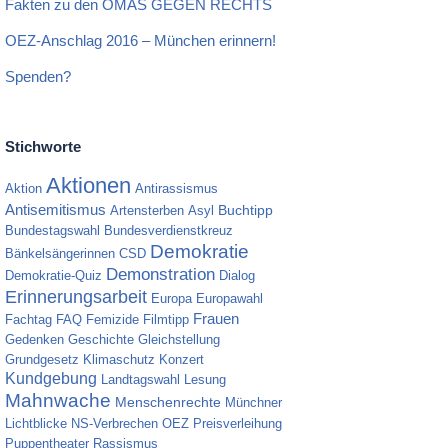
Fakten zu den OMAS GEGEN RECHTS
OEZ-Anschlag 2016 – München erinnern!
Spenden?
Stichworte
Aktionen
Aktion
Antirassismus
Antisemitismus
Artensterben
Asyl
Buchtipp
Bundestagswahl
Bundesverdienstkreuz
Demokratie
Bänkelsängerinnen
CSD
Demonstration
Demokratie-Quiz
Dialog
Erinnerungsarbeit
Europa
Europawahl
Frauen
Fachtag
FAQ
Femizide
Filmtipp
Gedenken
Geschichte
Gleichstellung
Grundgesetz
Klimaschutz
Konzert
Kundgebung
Landtagswahl
Lesung
Mahnwache
Menschenrechte
Münchner
Lichtblicke
NS-Verbrechen
OEZ
Preisverleihung
Puppentheater
Rassismus