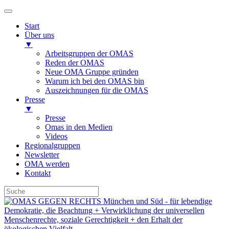
Start
Über uns
▼
Arbeitsgruppen der OMAS
Reden der OMAS
Neue OMA Gruppe gründen
Warum ich bei den OMAS bin
Auszeichnungen für die OMAS
Presse
▼
Presse
Omas in den Medien
Videos
Regionalgruppen
Newsletter
OMA werden
Kontakt