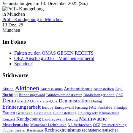
Veranstaltungen am 13. Dezember 2025 (Sa.)
Prüf - Kundgebung in München
13 Dez. 25
München
Im Fokus
Fakten zu den OMAS GEGEN RECHTS
OEZ-Anschlag 2016 – München erinnern!
Spenden?
Stichworte
Aktionen
Antisemitismus
Aktion
Antirassismus
Artensterben
Asyl
Buchtipp
Bundestagswahl
Bundesverdienstkreuz
Bänkelsängerinnen
CSD
Demokratie
Demonstration
Demokratie-Quiz
Dialog
Erinnerungsarbeit
Europa
Europawahl
Fachtag
FAQ
Femizide
Filmtipp
Frauen
Gedenken
Geschichte
Gleichstellung
Grundgesetz
Klimaschutz
Mahnwache
Kundgebung
Konzert
Landtagswahl
Lesung
Menschenrechte
Münchner Lichtblicke
NS-Verbrechen
OEZ
Preisverleihung
Rechtsextremismus
rechtsterroristischer
Puppentheater
Rassismus